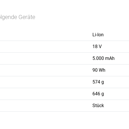
olgende Geräte
Li-Ion
18 V
5.000 mAh
90 Wh
574 g
646 g
Stück