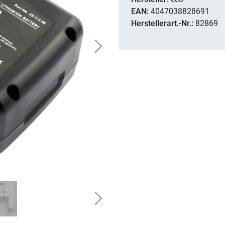
EAN:
4047038828691
Herstellerart.-Nr.:
82869
Next
Next