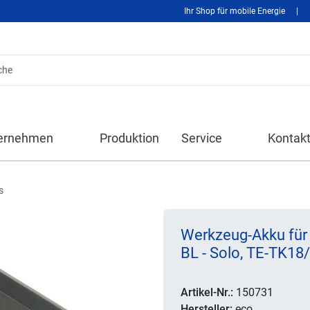
Ihr Shop für mobile Energie
|
ernehmen
Produktion
Service
Kontak
s
Werkzeug-Akku für 
BL - Solo, TE-TK18/1
Artikel-Nr.:
150731
Hersteller:
eco