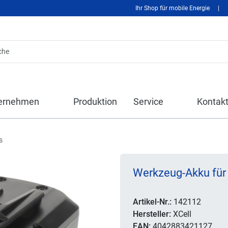
Ihr Shop für mobile Energie
|
ernehmen
Produktion
Service
Kontak
s
Werkzeug-Akku für 
Artikel-Nr.:
142112
Hersteller:
XCell
EAN:
4042883421127