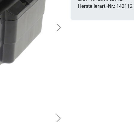
Herstellerart.-Nr.:
142112
Next
Next