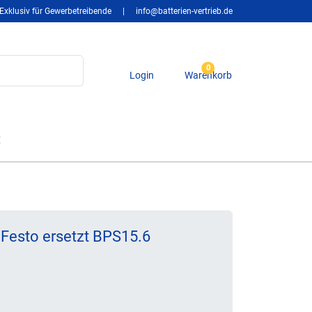
Exklusiv für Gewerbetreibende
|
info@batterien-vertrieb.de
0
Login
Warenkorb
t
Festo ersetzt BPS15.6