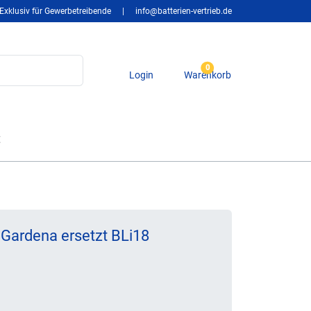
Exklusiv für Gewerbetreibende
|
info@batterien-vertrieb.de
0
Login
Warenkorb
t
Gardena ersetzt BLi18