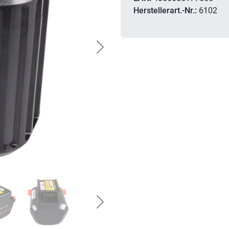
Herstellerart.-Nr.:
6102
Next
Next