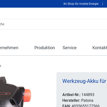
Ihr Shop für mobile Energie
|
ernehmen
Produktion
Service
Kontak
s
Werkzeug-Akku für 
Artikel-Nr.:
144893
Hersteller:
Patona
EAN:
4055655177566