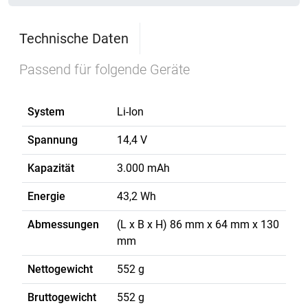
Technische Daten
Passend für folgende Geräte
System
Li-Ion
Spannung
14,4 V
Kapazität
3.000 mAh
Energie
43,2 Wh
Abmessungen
(L x B x H) 86 mm x 64 mm x 130
mm
Nettogewicht
552 g
Bruttogewicht
552 g