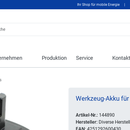
Ihr Shop für mobile Energie
|
ernehmen
Produktion
Service
Kontak
s
Werkzeug-Akku für 
Artikel-Nr.:
144890
Hersteller:
Diverse Herstell
EAN:
4251292600430