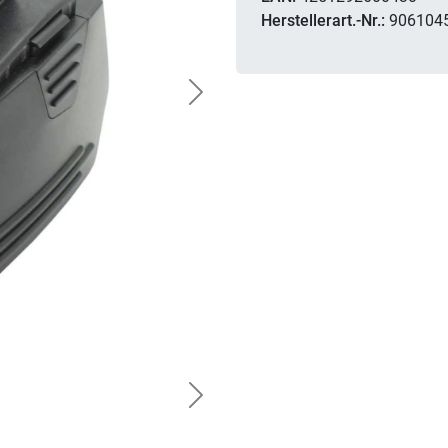
Herstellerart.-Nr.:
906104
Next
Next