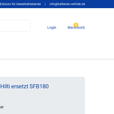
Exklusiv für Gewerbetreibende
|
info@batterien-vertrieb.de
0
Login
Warenkorb
t
Hilti ersetzt SFB180
er