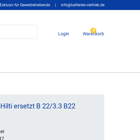
Exklusiv für Gewerbetreibende
|
info@batterien-vertrieb.de
0
Login
Warenkorb
t
ilti ersetzt B 22/3.3 B22
er
47