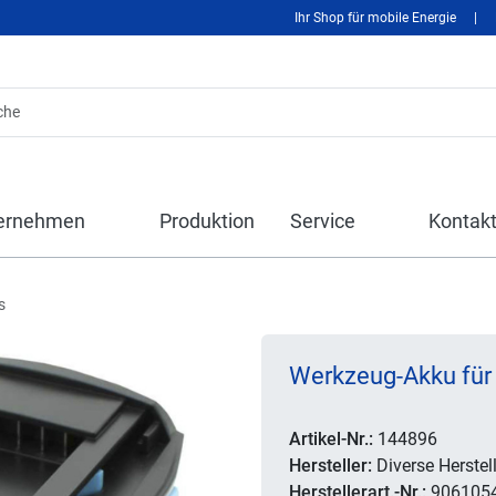
Ihr Shop für mobile Energie
|
ernehmen
Produktion
Service
Kontak
s
Werkzeug-Akku für H
Artikel-Nr.:
144896
Hersteller:
Diverse Herstell
Herstellerart.-Nr.:
906105