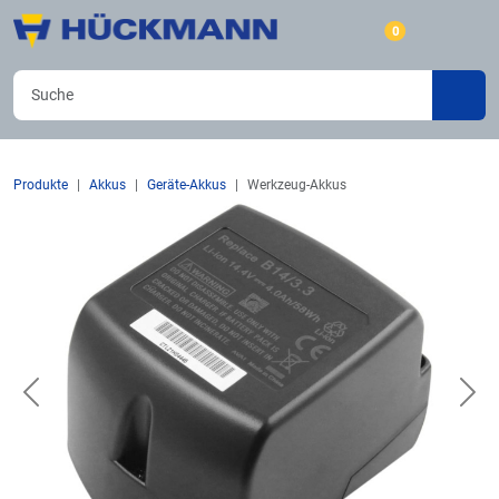
0
Produkte
Akkus
Geräte-Akkus
Werkzeug-Akkus
Previous
Nex