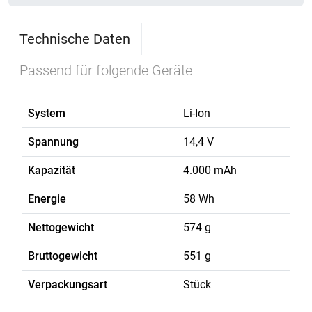
Technische Daten
Passend für folgende Geräte
System
Li-Ion
Spannung
14,4 V
Kapazität
4.000 mAh
Energie
58 Wh
Nettogewicht
574 g
Bruttogewicht
551 g
Verpackungsart
Stück