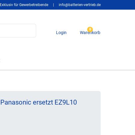
Exklusiv für Gewerbetreibende
|
info@batterien-vertrieb.de
0
Login
Warenkorb
t
 Panasonic ersetzt EZ9L10