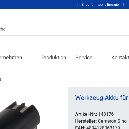
Ihr Shop für mobile Energie
|
ernehmen
Produktion
Service
Kontak
s
Werkzeug-Akku für
Artikel-Nr.:
148176
Hersteller:
Cameron Sino
EAN:
4894128063179