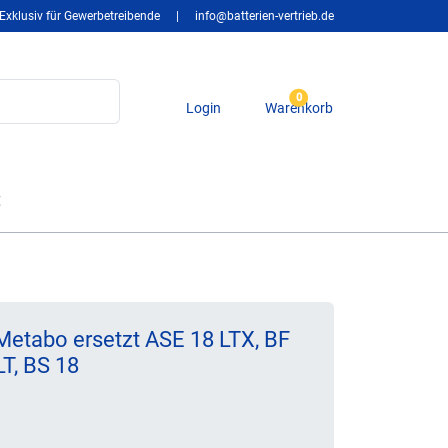
Exklusiv für Gewerbetreibende
|
info@batterien-vertrieb.de
0
Login
Warenkorb
t
etabo ersetzt ASE 18 LTX, BF
LT, BS 18