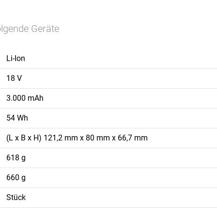
olgende Geräte
Li-Ion
18 V
3.000 mAh
54 Wh
(L x B x H) 121,2 mm x 80 mm x 66,7 mm
618 g
660 g
Stück