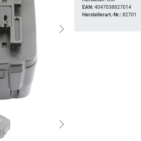
EAN:
4047038827014
Herstellerart.-Nr.:
82701
Next
Next