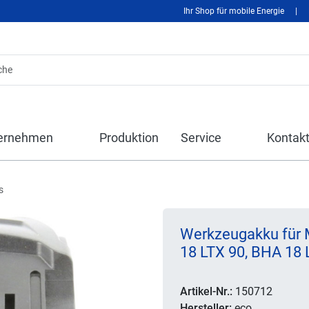
Ihr Shop für mobile Energie
|
ernehmen
Produktion
Service
Kontak
s
Werkzeugakku für M
18 LTX 90, BHA 18 
Artikel-Nr.:
150712
Hersteller:
eco