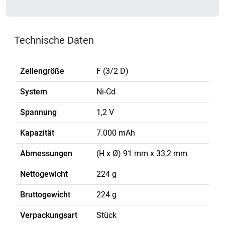
Technische Daten
Zellengröße
F (3/2 D)
System
Ni-Cd
Spannung
1,2 V
Kapazität
7.000 mAh
Abmessungen
(H x Ø) 91 mm x 33,2 mm
Nettogewicht
224 g
Bruttogewicht
224 g
Verpackungsart
Stück