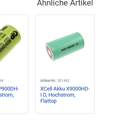
Ähnliche Artikel
94
Artikel-Nr.:
301462
P900DH-
XCell Akku X9000HD-
strom,
I D, Hochstrom,
Flattop