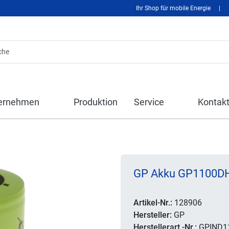
Ihr Shop für mobile Energie
|
ernehmen
Produktion
Service
Kontak
GP Akku GP1100DH 
Artikel-Nr.:
128906
Hersteller:
GP
Herstellerart.-Nr.:
GPIND1