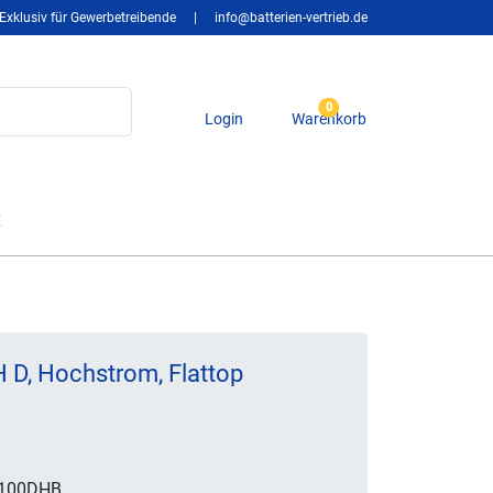
Exklusiv für Gewerbetreibende
|
info@batterien-vertrieb.de
0
Login
Warenkorb
t
D, Hochstrom, Flattop
100DHB