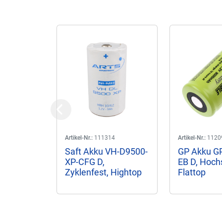
Previous
Artikel-Nr.:
111314
Artikel-Nr.:
1120
Saft Akku VH-D9500-
GP Akku G
XP-CFG D,
EB D, Hoch
Zyklenfest, Hightop
Flattop