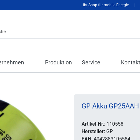
Ihr Shop für mobile Energie
|
ernehmen
Produktion
Service
Kontak
GP Akku GP25AAH 1
Artikel-Nr.:
110558
Hersteller:
GP
EAN:
4042883105584