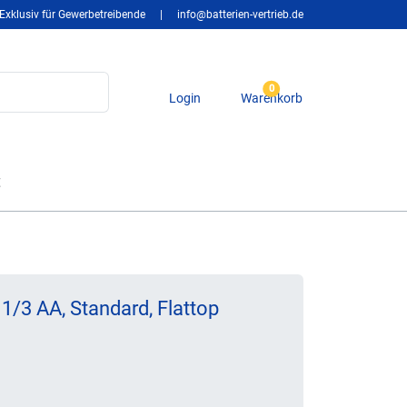
Exklusiv für Gewerbetreibende
|
info@batterien-vertrieb.de
0
Login
Warenkorb
t
/3 AA, Standard, Flattop