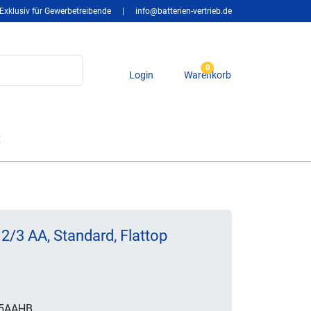
Exklusiv für Gewerbetreibende
|
info@batterien-vertrieb.de
0
Login
Warenkorb
t
/3 AA, Standard, Flattop
5AAHB