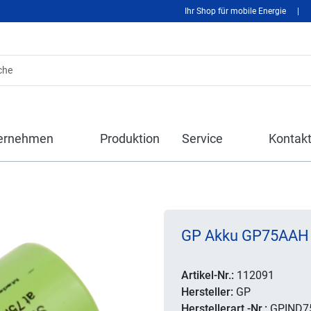
Ihr Shop für mobile Energie
|
ernehmen
Produktion
Service
Kontak
GP Akku GP75AAH 2
Artikel-Nr.:
112091
Hersteller:
GP
Herstellerart.-Nr.:
GPIND7