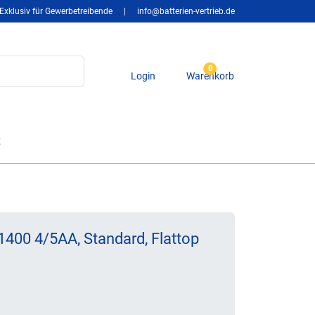
Exklusiv für Gewerbetreibende
|
info@batterien-vertrieb.de
0
Login
Warenkorb
t
400 4/5AA, Standard, Flattop