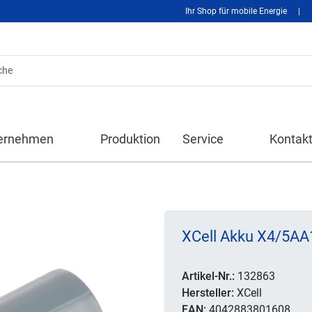
Ihr Shop für mobile Energie
|
ernehmen
Produktion
Service
Kontak
XCell Akku X4/5AA1
Artikel-Nr.:
132863
Hersteller:
XCell
EAN:
4042883801608