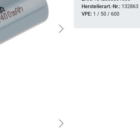
Herstellerart.-Nr.:
132863
VPE:
1 / 50 / 600
Next
Next