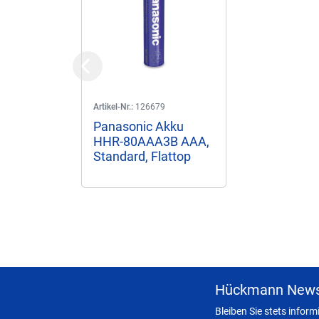
Previous
Artikel-Nr.:
126679
Panasonic Akku
HHR-80AAA3B AAA,
Standard, Flattop
Hückmann News
Bleiben Sie stets infor