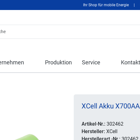
Ihr Shop für mobile Energie
|
ernehmen
Produktion
Service
Kontak
XCell Akku X700AAA
Artikel-Nr.:
302462
Hersteller:
XCell
Herstellerart.-Nr.:
302462