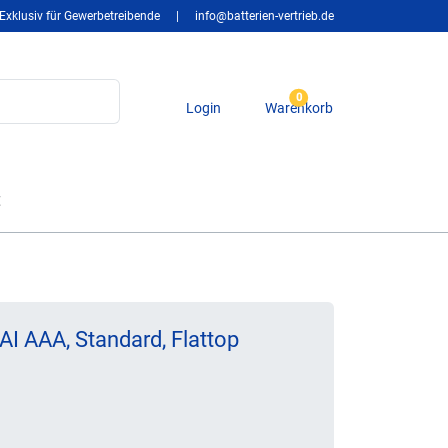
Exklusiv für Gewerbetreibende
|
info@batterien-vertrieb.de
0
Login
Warenkorb
t
I AAA, Standard, Flattop