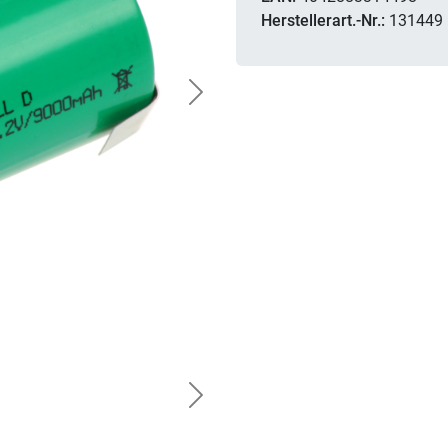
Herstellerart.-Nr.:
131449
Next
Next