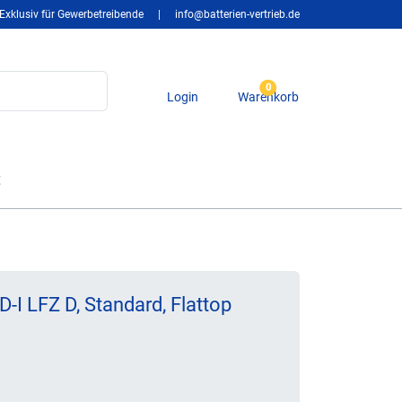
Exklusiv für Gewerbetreibende
|
info@batterien-vertrieb.de
0
Login
Warenkorb
t
-I LFZ D, Standard, Flattop