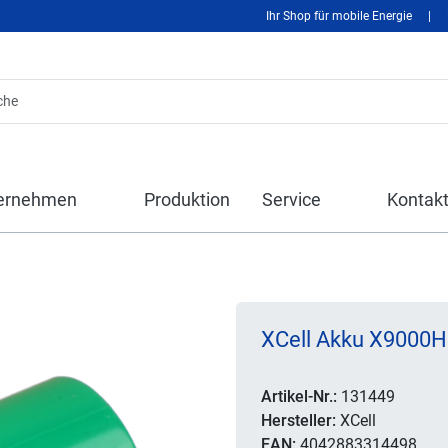
Ihr Shop für mobile Energie
|
ernehmen
Produktion
Service
Kontak
XCell Akku X9000HD
Artikel-Nr.:
131449
Hersteller:
XCell
EAN:
4042883314498