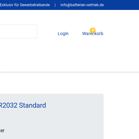
Exklusiv für Gewerbetreibende
|
info@batterien-vertrieb.de
0
Login
Warenkorb
t
IR2032 Standard
er