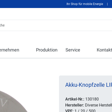
Ihr Shop für mobile Energie
|
ernehmen
Produktion
Service
Kontak
Akku-Knopfzelle L
Artikel-Nr.:
130180
Hersteller:
Diverse Herstell
VPE:
1 / 20 / 500