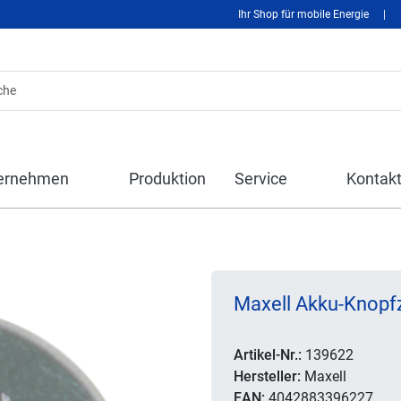
Ihr Shop für mobile Energie
|
ernehmen
Produktion
Service
Kontak
Maxell Akku-Knopf
Artikel-Nr.:
139622
Hersteller:
Maxell
EAN:
4042883396227