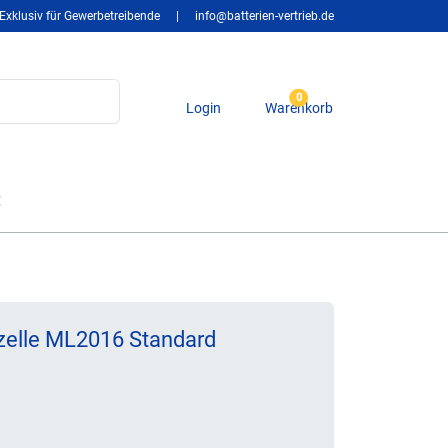
Exklusiv für Gewerbetreibende
|
info@batterien-vertrieb.de
0
Login
Warenkorb
t
zelle ML2016 Standard