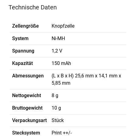
Technische Daten
Zellengröße
Knopfzelle
System
Ni-MH
Spannung
1,2 V
Kapazität
150 mAh
Abmessungen
(L x B x H) 25,6 mm x 14,1 mm x
5,85 mm
Nettogewicht
8 g
Bruttogewicht
10 g
Verpackungsart
Stück
Stecksystem
Print ++/-