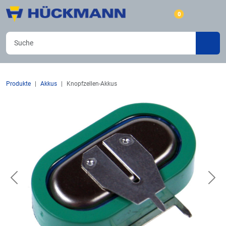
0
Produkte
Akkus
Knopfzellen-Akkus
Previous
Nex