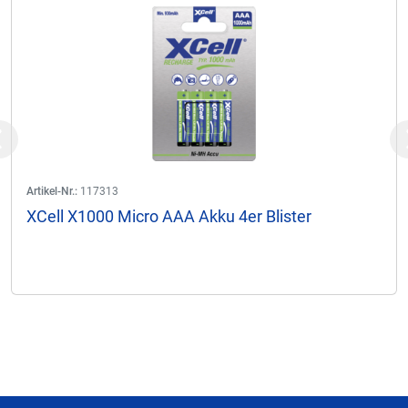
Previous
Artikel-Nr.:
117313
XCell X1000 Micro AAA Akku 4er Blister