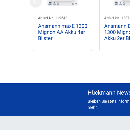
Previous
Artikel-Nr.:
119542
Artikel-Nr.:
1237
Ansmann maxE 1300
Ansmann D
Mignon AA Akku 4er
1300 Mign
Blister
Akku 2er Bl
Hückmann News
Bleiben Sie stets infor
mehr.