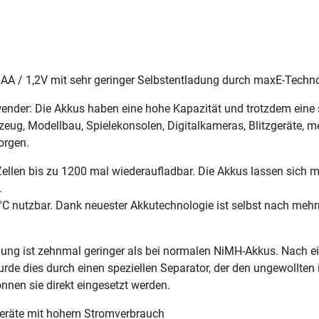
A / 1,2V mit sehr geringer Selbstentladung durch maxE-Techn
ender: Die Akkus haben eine hohe Kapazität und trotzdem eine s
g, Modellbau, Spielekonsolen, Digitalkameras, Blitzgeräte, me
orgen.
Zellen bis zu 1200 mal wiederaufladbar. Die Akkus lassen sich 
.
0°C nutzbar. Dank neuester Akkutechnologie ist selbst nach meh
dung ist zehnmal geringer als bei normalen NiMH-Akkus. Nach e
de dies durch einen speziellen Separator, der den ungewollten i
nnen sie direkt eingesetzt werden.
 Geräte mit hohem Stromverbrauch