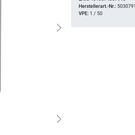
Herstellerart.-Nr.:
503079
VPE:
1 / 50
Next
Next