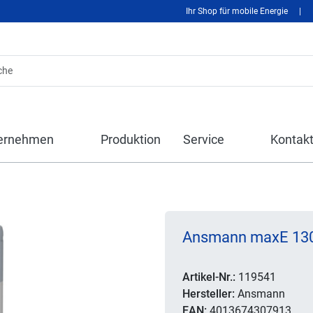
Ihr Shop für mobile Energie
|
ernehmen
Produktion
Service
Kontak
Ansmann maxE 130
Artikel-Nr.:
119541
Hersteller:
Ansmann
EAN:
4013674307913