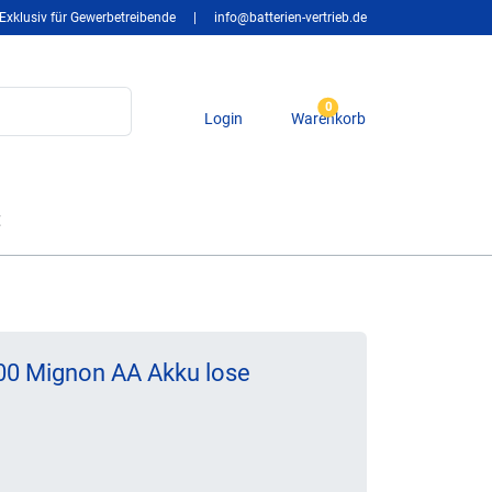
Exklusiv für Gewerbetreibende
|
info@batterien-vertrieb.de
0
Login
Warenkorb
t
0 Mignon AA Akku lose