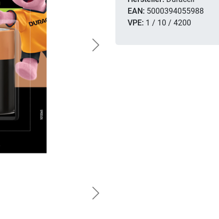
EAN:
5000394055988
VPE:
1 / 10 / 4200
Next
Next