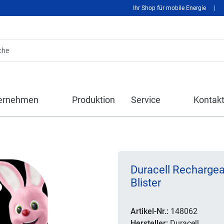
Ihr Shop für mobile Energie
|
ernehmen
Produktion
Service
Kontak
Duracell Rechargea
Blister
Artikel-Nr.:
148062
Hersteller:
Duracell