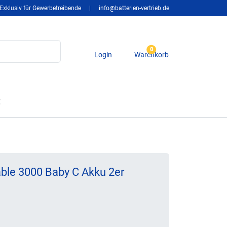
Exklusiv für Gewerbetreibende
|
info@batterien-vertrieb.de
0
Login
Warenkorb
t
ble 3000 Baby C Akku 2er