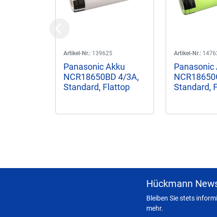
Previous
Artikel-Nr.:
139625
Artikel-Nr.:
1476
Panasonic Akku
Panasonic
NCR18650BD 4/3A,
NCR18650G
Standard, Flattop
Standard, F
Hückmann News
Bleiben Sie stets infor
mehr.