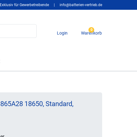
Exklusiv für Gewerbetreibende
|
info@batterien-vertrieb.de
0
Login
Warenkorb
t
1865A28 18650, Standard,
er