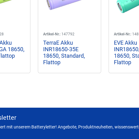
28
Artikel-Nr.:
147792
Artikel-Nr.:
148
 Akku
TerraE Akku
EVE Akku
A 18650,
INR18650-35E
INR18650
lattop
18650, Standard,
18650, St
Flattop
Flattop
letter
miert mit unserem Batteryletter! Angebote, Produktneuheiten, wissenswerte