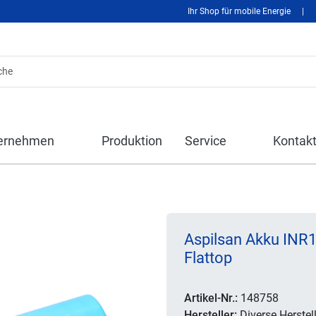
Ihr Shop für mobile Energie
|
ernehmen
Produktion
Service
Kontak
Aspilsan Akku INR
Flattop
Artikel-Nr.:
148758
Hersteller:
Diverse Herstell