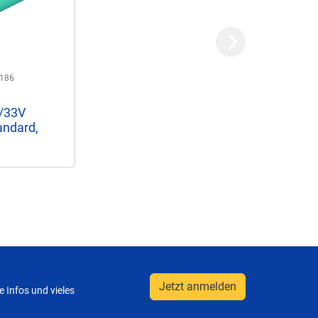
Next
186
/33V
andard,
Jetzt anmelden
 Infos und vieles