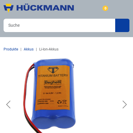
0
Produkte
Akkus
Li-Ion-Akkus
Previous
Nex