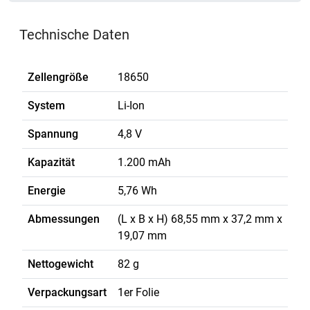
Technische Daten
Zellengröße
18650
System
Li-Ion
Spannung
4,8 V
Kapazität
1.200 mAh
Energie
5,76 Wh
Abmessungen
(L x B x H) 68,55 mm x 37,2 mm x
19,07 mm
Nettogewicht
82 g
Verpackungsart
1er Folie