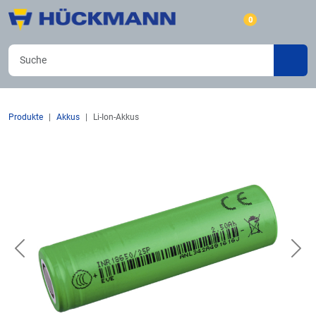
0
Produkte
Akkus
Li-Ion-Akkus
Previous
Nex