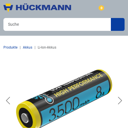
0
Produkte
Akkus
Li-Ion-Akkus
Previous
Nex