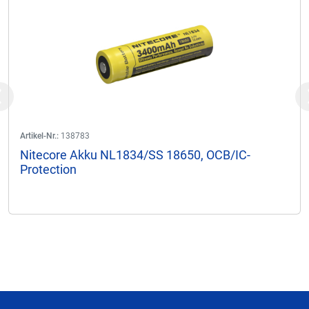
Previous
Artikel-Nr.:
138783
Nitecore Akku NL1834/SS 18650, OCB/IC-
Protection