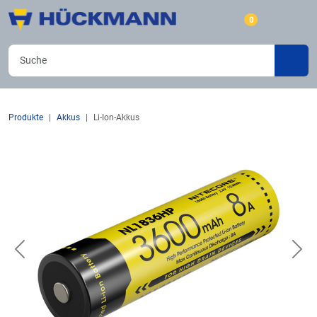
0
Produkte
Akkus
Li-Ion-Akkus
Previous
Nex