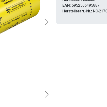
EAN:
6952506495887
Herstellerart.-Nr.:
NC-2170
Next
Next