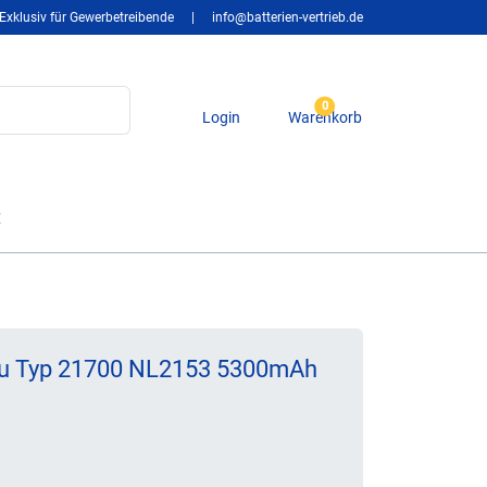
Exklusiv für Gewerbetreibende
|
info@batterien-vertrieb.de
0
Login
Warenkorb
t
kku Typ 21700 NL2153 5300mAh