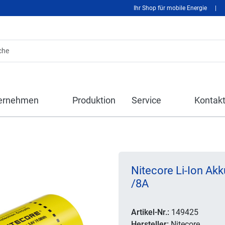
Ihr Shop für mobile Energie
|
ernehmen
Produktion
Service
Kontak
Nitecore Li-Ion A
/8A
Artikel-Nr.:
149425
Hersteller:
Nitecore