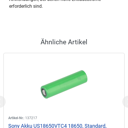
erforderlich sind.
Ähnliche Artikel
Previous
Artikel-Nr.:
137217
Sony Akku US18650VTC4 18650, Standard,