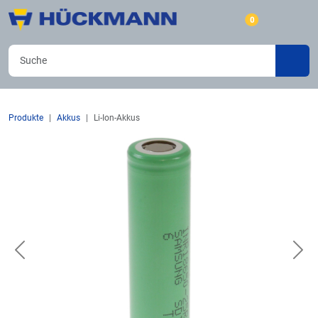
0
Produkte
Akkus
Li-Ion-Akkus
Previous
Nex