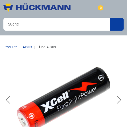
0
Produkte
Akkus
Li-Ion-Akkus
Previous
Nex