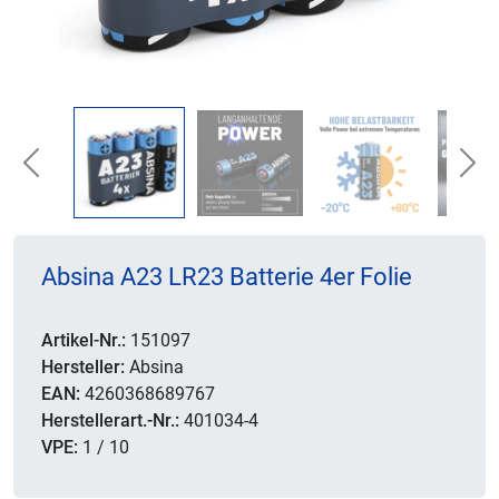
Previous
Nex
Absina A23 LR23 Batterie 4er Folie
Artikel-Nr.:
151097
Hersteller:
Absina
EAN:
4260368689767
Herstellerart.-Nr.:
401034-4
VPE:
1 / 10