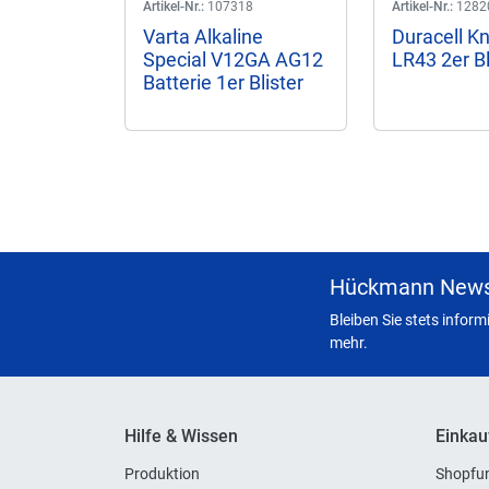
Artikel-Nr.:
107318
Artikel-Nr.:
1282
Varta Alkaline
Duracell Kn
Special V12GA AG12
LR43 2er Bl
Batterie 1er Blister
Hückmann News
Bleiben Sie stets infor
mehr.
Hilfe & Wissen
Einkau
Produktion
Shopfun