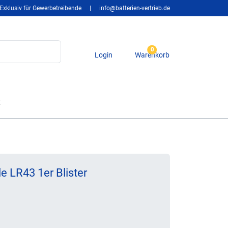
Exklusiv für Gewerbetreibende
|
info@batterien-vertrieb.de
0
Login
Warenkorb
t
 LR43 1er Blister