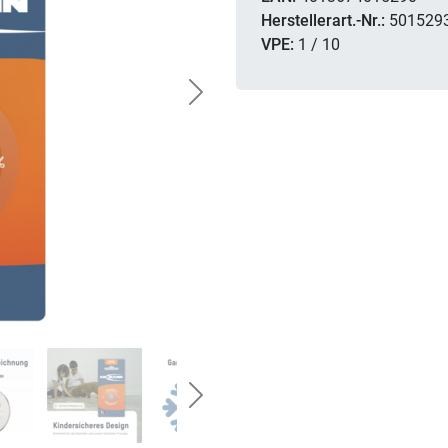
Herstellerart.-Nr.:
501529
VPE:
1 / 10
Next
Next