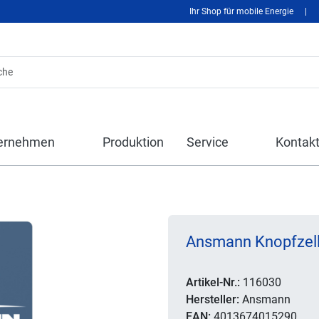
Ihr Shop für mobile Energie
|
ernehmen
Produktion
Service
Kontak
Ansmann Knopfzelle
Artikel-Nr.:
116030
Hersteller:
Ansmann
EAN:
4013674015290