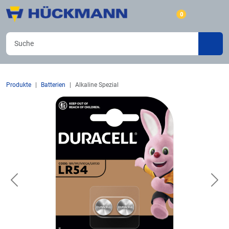
0
Produkte
Batterien
Alkaline Spezial
Previous
Nex