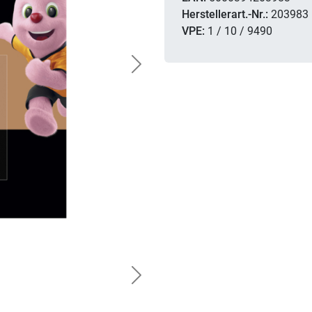
Herstellerart.-Nr.:
203983
VPE:
1 / 10 / 9490
Next
Next