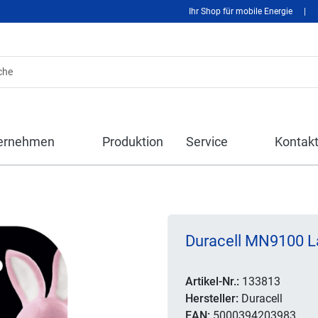
Ihr Shop für mobile Energie
|
ernehmen
Produktion
Service
Kontak
Duracell MN9100 Lad
Artikel-Nr.:
133813
Hersteller:
Duracell
EAN:
5000394203983