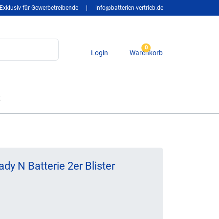
Exklusiv für Gewerbetreibende
|
info@batterien-vertrieb.de
0
Login
Warenkorb
t
y N Batterie 2er Blister