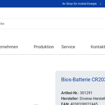
Ihr Shop für mobile Energie
|
ernehmen
Produktion
Service
Kontak
Bios-Batterie CR203
Artikel-Nr.:
301291
Hersteller:
Diverse Herstell
EAN:
4038338022445