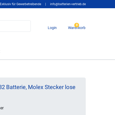
Exklusiv für Gewerbetreibende
|
info@batterien-vertrieb.de
0
Login
Warenkorb
t
2 Batterie, Molex Stecker lose
er