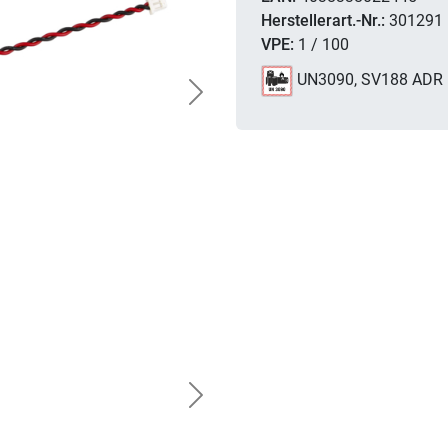
Herstellerart.-Nr.:
301291
VPE:
1 / 100
UN3090, SV188 ADR
Next
Next