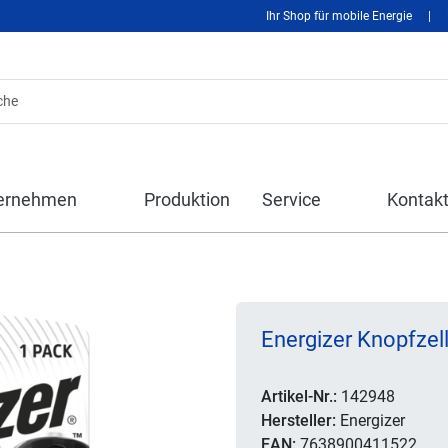
Ihr Shop für mobile Energie
|
ernehmen
Produktion
Service
Kontak
Energizer Knopfzell
Artikel-Nr.:
142948
Hersteller:
Energizer
EAN:
7638900411522