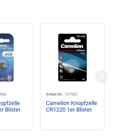
Next
968
Artikel-Nr.:
137902
Artikel-Nr.:
14
opfzelle
Camelion Knopfzelle
Maxell K
r Blister
CR1220 1er Blister
CR1220 1