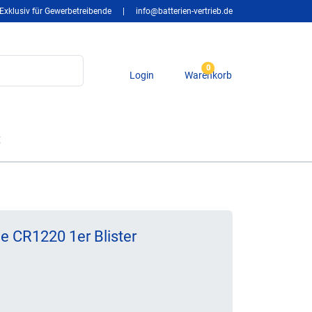
Exklusiv für Gewerbetreibende
|
info@batterien-vertrieb.de
0
Login
Warenkorb
t
e CR1220 1er Blister