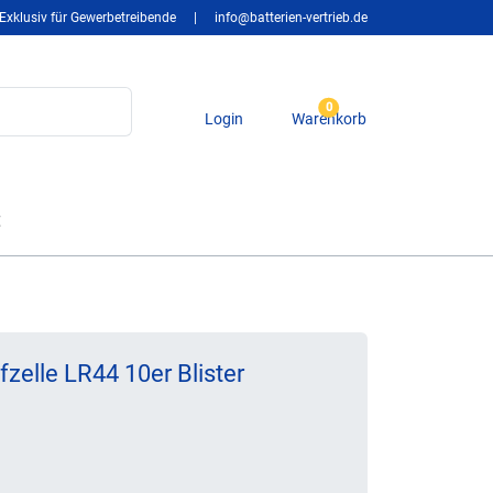
Exklusiv für Gewerbetreibende
|
info@batterien-vertrieb.de
0
Login
Warenkorb
t
fzelle LR44 10er Blister