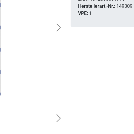
Herstellerart.-Nr.:
149309
VPE:
1
Next
Next