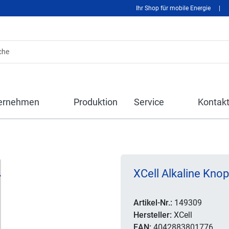
Ihr Shop für mobile Energie
|
ernehmen
Produktion
Service
Kontak
XCell Alkaline Knop
Artikel-Nr.:
149309
Hersteller:
XCell
EAN:
4042883801776