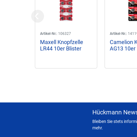
Previous
Artikel-Nr.:
106327
Artikel-Nr.:
1411
Maxell Knopfzelle
Camelion K
LR44 10er Blister
AG13 10er 
Hückmann News
Bleiben Sie stets infor
mehr.