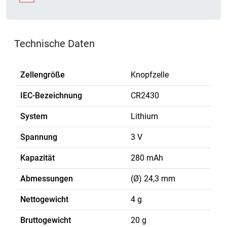
Technische Daten
Zellengröße
Knopfzelle
IEC-Bezeichnung
CR2430
System
Lithium
Spannung
3 V
Kapazität
280 mAh
Abmessungen
(Ø) 24,3 mm
Nettogewicht
4 g
Bruttogewicht
20 g