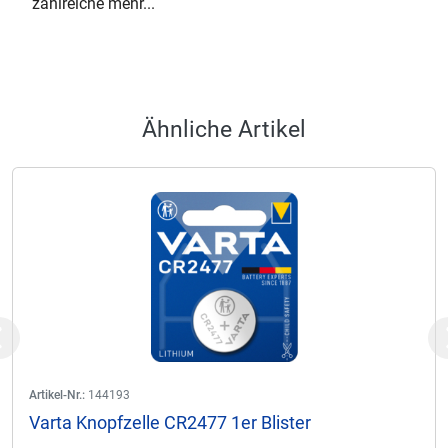
zahlreiche mehr...
Ähnliche Artikel
Previous
Artikel-Nr.:
144193
Varta Knopfzelle CR2477 1er Blister