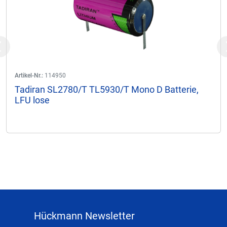
Previous
Artikel-Nr.:
114950
Tadiran SL2780/T TL5930/T Mono D Batterie,
LFU lose
Hückmann Newsletter