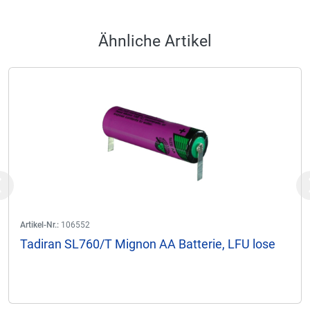
Ähnliche Artikel
Previous
Artikel-Nr.:
106552
Tadiran SL760/T Mignon AA Batterie, LFU lose