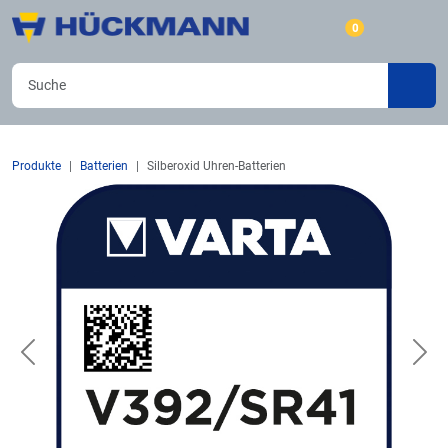
0
Produkte
Batterien
Silberoxid Uhren-Batterien
Previous
Nex