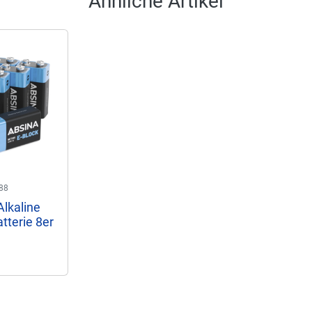
Ähnliche Artikel
88
Alkaline
tterie 8er