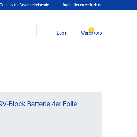
Exklusiv für Gewerbetreibende
|
info@batterien-vertrieb.de
0
Login
Warenkorb
t
9V-Block Batterie 4er Folie