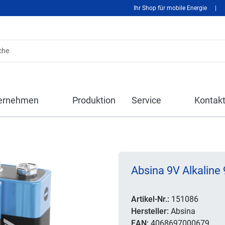
Ihr Shop für mobile Energie
|
ernehmen
Produktion
Service
Kontak
Absina 9V Alkaline 
Artikel-Nr.:
151086
Hersteller:
Absina
EAN:
4068697000679