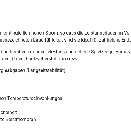
n kontinuierlich hohen Strom, so dass die Leistungsdauer im Ver
ausgezeichneten Lagerfähigkeit sind sie ideal für zahlreiche End
zbar: Fernbedienungen, elektrisch betriebene Spielzeuge, Radio
uren, Uhren, Funkwetterstationen usw.
rgieabgaben (Langzeitstabilität)
remen Temperaturschwankungen
icherheit
serte Berstmembran