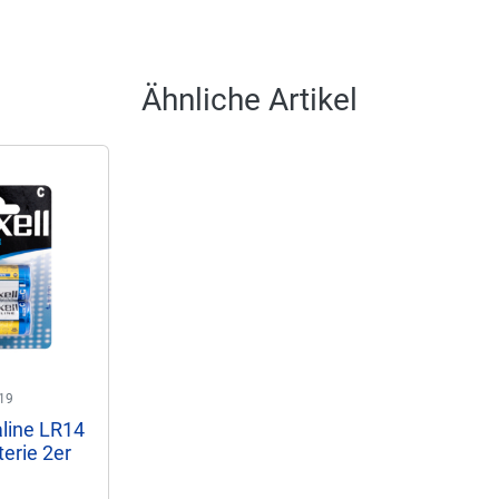
Ähnliche Artikel
19
aline LR14
erie 2er