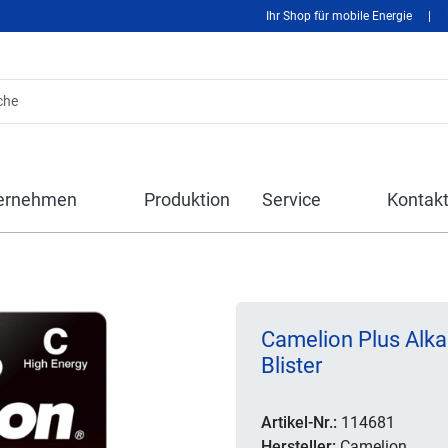
Ihr Shop für mobile Energie
|
ernehmen
Produktion
Service
Kontak
Camelion Plus Alka
Blister
Artikel-Nr.:
114681
Hersteller:
Camelion