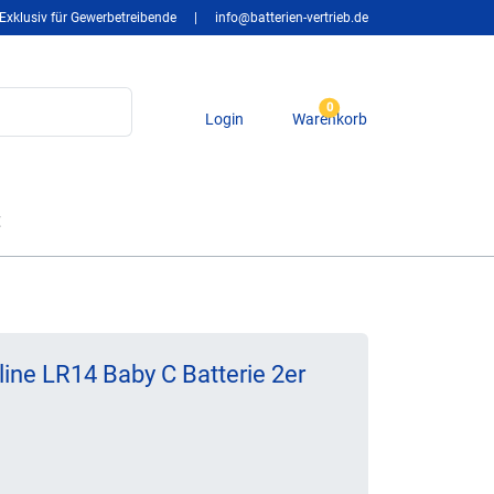
Exklusiv für Gewerbetreibende
|
info@batterien-vertrieb.de
0
Login
Warenkorb
t
line LR14 Baby C Batterie 2er