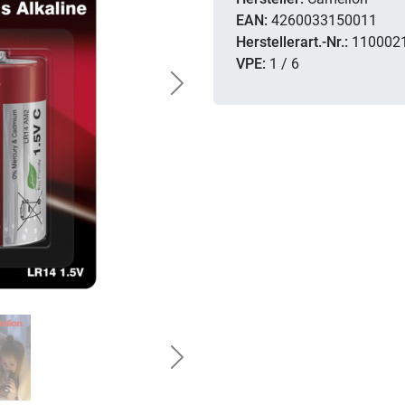
EAN:
4260033150011
Herstellerart.-Nr.:
110002
VPE:
1 / 6
Next
Next