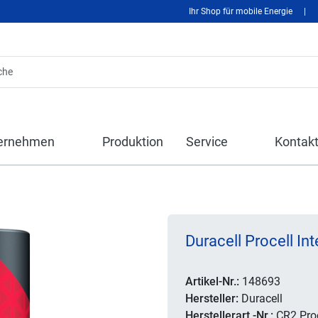
Ihr Shop für mobile Energie
|
ernehmen
Produktion
Service
Kontak
Duracell Procell In
Artikel-Nr.:
148693
Hersteller:
Duracell
Herstellerart.-Nr.:
CR2 Proc