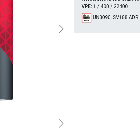
VPE:
1 / 400 / 22400
UN3090, SV188 ADR
Next
Next