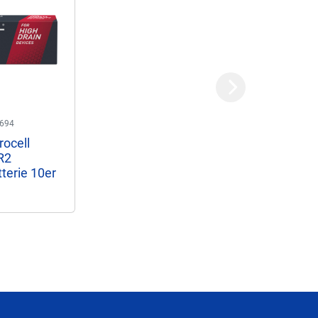
Next
694
rocell
R2
terie 10er