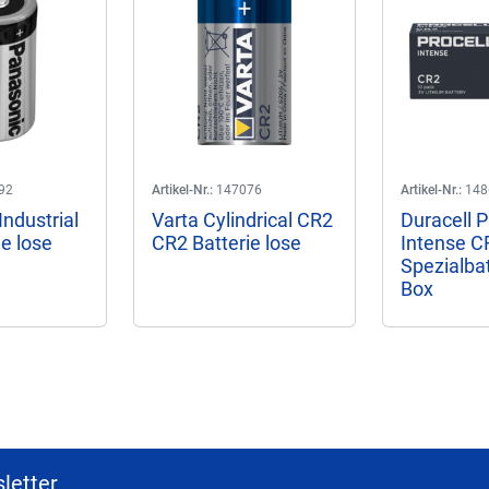
92
Artikel-Nr.:
147076
Artikel-Nr.:
148
ndustrial
Varta Cylindrical CR2
Duracell P
e lose
CR2 Batterie lose
Intense C
Spezialbat
Box
letter