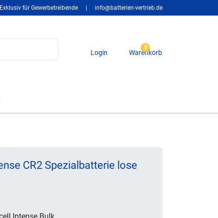
Exklusiv für Gewerbetreibende
|
info@batterien-vertrieb.de
0
Login
Warenkorb
t
tense CR2 Spezialbatterie lose
ell Intense Bulk