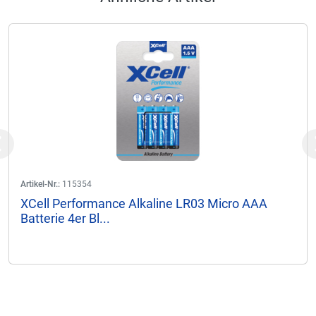
Previous
Artikel-Nr.:
115354
XCell Performance Alkaline LR03 Micro AAA
Batterie 4er Bl...