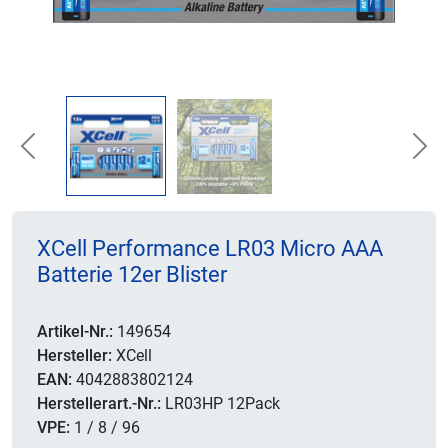
Previous
Nex
XCell Performance LR03 Micro AAA
Batterie 12er Blister
Artikel-Nr.:
149654
Hersteller:
XCell
EAN:
4042883802124
Herstellerart.-Nr.:
LR03HP 12Pack
VPE:
1 / 8 / 96