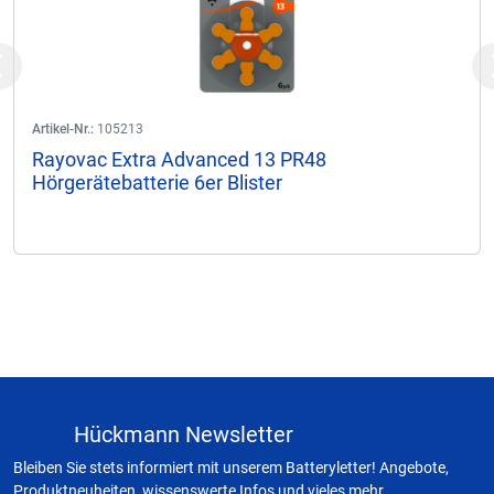
Previous
Artikel-Nr.:
105213
Rayovac Extra Advanced 13 PR48
Hörgerätebatterie 6er Blister
Hückmann Newsletter
Bleiben Sie stets informiert mit unserem Batteryletter! Angebote,
Produktneuheiten, wissenswerte Infos und vieles mehr.