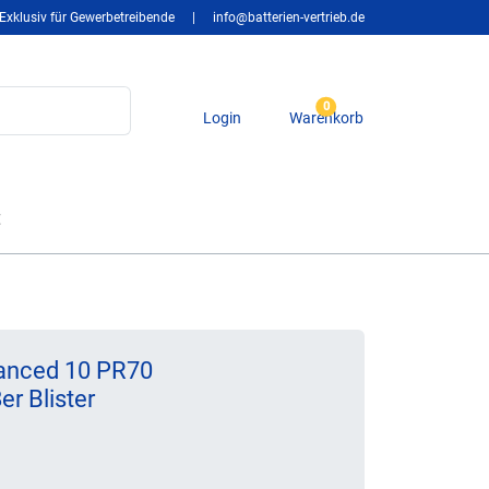
Exklusiv für Gewerbetreibende
|
info@batterien-vertrieb.de
0
Login
Warenkorb
t
anced 10 PR70
er Blister