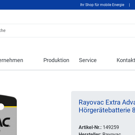
Ihr Shop für mobile Energie
|
ernehmen
Produktion
Service
Kontak
n
Rayovac Extra Adv
Hörgerätebatterie 8
Artikel-Nr.:
149259
Hersteller:
Rayovac