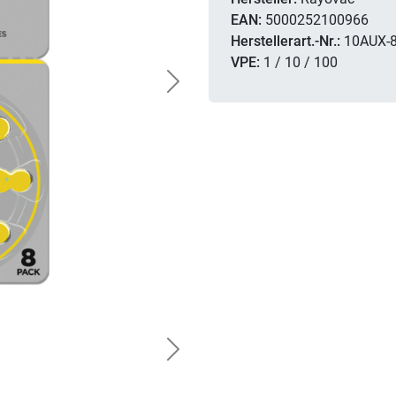
EAN:
5000252100966
Herstellerart.-Nr.:
10AUX-
VPE:
1 / 10 / 100
Next
Next