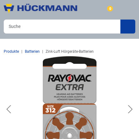
0
Produkte
Batterien
Zink-Luft Hörgeräte-Batterien
Previous
Nex